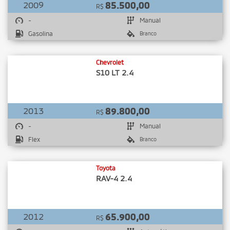
2009
85.500,00
R$
-
Manual
Gasolina
Branco
Chevrolet
S10 LT 2.4
2013
89.800,00
R$
-
Manual
Flex
Branco
Toyota
RAV-4 2.4
2012
65.900,00
R$