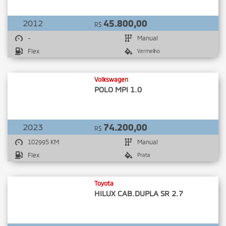
2012
45.800,00
R$
-
Manual
Flex
Vermelho
Volkswagen
POLO MPI 1.0
2023
74.200,00
R$
102995 KM
Manual
Flex
Prata
Toyota
HILUX CAB.DUPLA SR 2.7